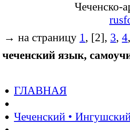
Чеченско-а
rusf
→ на страницу
1
, [2],
3
,
4
чеченский язык, самоуч
ГЛАВНАЯ
Чеченский • Ингушски