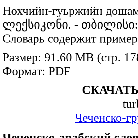
Нохчийн-гуьржийн доша
ლექსიკონი. - თბილისი:
Словарь содержит пример
Размер: 91.60 MB (стр. 178
Формат: PDF
СКАЧАТ
tur
Чеченско-гр
Чеченско-арабский сло