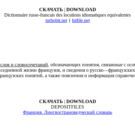
СКАЧАТЬ
|
DOWNLOAD
Dictionnaire russe-francais des locutions idiomatiques equivalentes
turbobit.net
}
hitfile.net
 слов и словосочетаний
, обозначающих понятия, связанные с ос
вседневной жизни французов, и сведения о русско—французских 
французских понятий, а также пояснения и информация справочн
СКАЧАТЬ
|
DOWNLOAD
DEPOSITFILES
Франция. Лингвострановедческий словарь