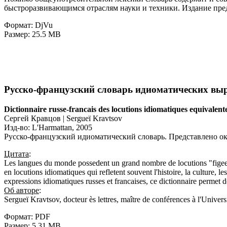
быстроразвивающимся отраслям науки и техники. Издание предн
Формат: DjVu
Размер: 25.5 MB
Русско-французский словарь идиоматических вы
Dictionnaire russe-francais des locutions idiomatiques equivalent
Сергей Кравцов | Sergueï Kravtsov
Изд-во: L'Harmattan, 2005
Русско-французский идиоматический словарь. Представлено ок
Цитата
:
Les langues du monde possedent un grand nombre de locutions "figees", 
en locutions idiomatiques qui refletent souvent l'histoire, la culture, 
expressions idiomatiques russes et francaises, ce dictionnaire permet 
Об авторе
:
Sergueï Kravtsov, docteur ès lettres, maître de conférences à l'Univers
Формат: PDF
Размер: 5.31 MB