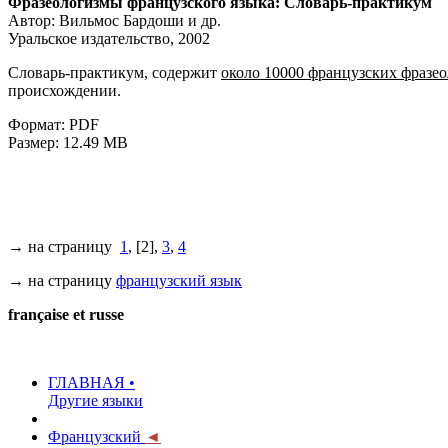
Фразеологизмы французского языка: Словарь-практикум
Автор: Вильмос Бардоши и др.
Уральское издательство, 2002
Словарь-практикум, содержит
около 10000 французских фразе
происхождении.
Формат: PDF
Размер: 12.49 MB
→ на страницу
1
, [2],
3
,
4
→ на страницу
французский язык
française et russe
ГЛАВНАЯ •
Другие языки
Французский
◄