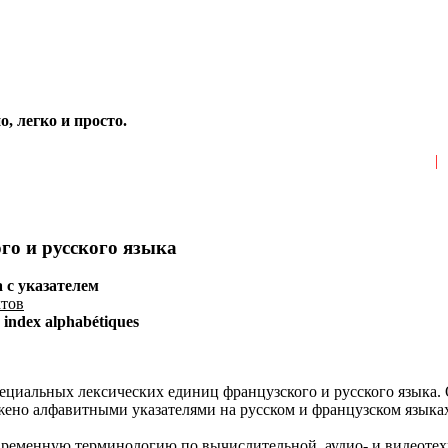
, легко и просто.
Главная
|
и русского языка
 c указателем
ктов
index alphabétiques
ециальных лексических единиц французского и русского языка. 
о алфавитными указателями на русском и французском языках, 
ременную терминологию по вычислительной, аудио- и видеотех