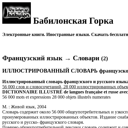
Бабилонская Горка
Электронные книги. Иностранные языки. Скачать бесплатно
Французский язык → Словари
(2)
ИЛЛЮСТРИРОВАННЫЙ СЛОВАРЬ французского 
Иллюстрированный словарь французского и русского языка
56 000 слов и словосочетаний, 28 000 иллюстрированных объе
DICTIONNAIRE ILLUSTRÉ de langues française et russe avec 
56 000 mots et expressions 28 000 objets illustrés numerates
М. : Живой язык, 2004
Словарь содержит около 56 000 общеупотребительных и узкосп
пронумерованных иллюстрированных объектов. Издание снабжен
русского и русско- французского словаря.
Помимо общеупотребительной лексики словарь содержит и сов