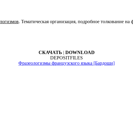
ологизмов
. Тематическая организация, подробное толкование на 
СКАЧАТЬ
|
DOWNLOAD
DEPOSITFILES
Фразеологизмы французского языка [Бардоши]