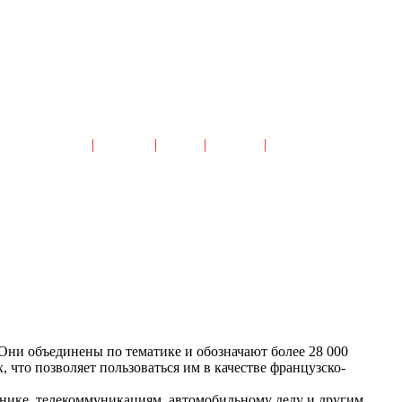
Читальный Зал
|
Новости
|
Поиск
|
Реклама
|
Бонус от Depositfiles
Они объединены по тематике и обозначают более 28 000
что позволяет пользоваться им в качестве французско-
нике, телекоммуникациям, автомобильному делу и другим