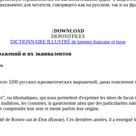
азначено для читателя, говорящего как на русском, так и на фр
|
DOWNLOAD
DEPOSITFILES
DICTIONNAIRE ILLUSTRÉ de langues française et russe
ражений и их эквивалентов
es
оло 3200 русских идиоматических выражений, даны пояснения з
ou idiomatiques, qui nous permettent d'exprimer les idees de facon imag
les traditions, les coutumes, la gastronomie ainsi que des particularites 
de comprendre leur sens et meme parfois leur origine.
ité de Rostov-sur-le-Don (Russie). Ces dernières années, il a enseigné l