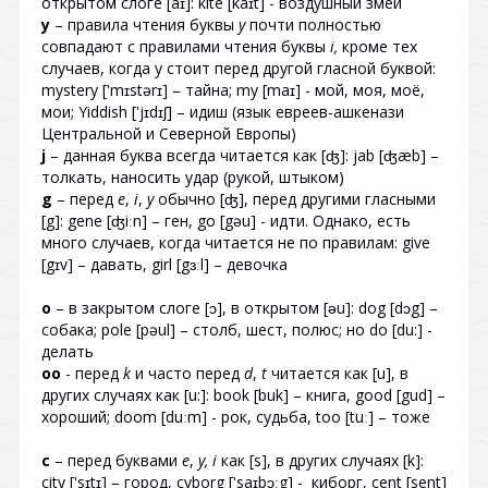
открытом слоге [aɪ]: kite [kaɪt] - воздушный змей
y
– правила чтения буквы
y
почти полностью
совпадают с правилами чтения буквы
i,
кроме тех
случаев, когда y стоит перед другой гласной буквой:
mystery ['mɪstərɪ] – тайна; my [maɪ] - мой, моя, моё,
мои; Yiddish ['jɪdɪʃ] – идиш (язык евреев-ашкенази
Центральной и Северной Европы)
j
– данная буква всегда читается как [ʤ]: jab [ʤæb] –
толкать, наносить удар (рукой, штыком)
g
– перед
e
,
i
,
y
обычно [ʤ], перед другими гласными
[g]: gene [ʤiːn] – ген, go [gəu] - идти. Однако, есть
много случаев, когда читается не по правилам: give
[gɪv] – давать, girl [gɜːl] – девочка
o
– в закрытом слоге [ɔ], в открытом [ǝu]: dog [dɔg] –
собака; pole [pəul] – столб, шест, полюс; но do [du:] -
делать
oo
- перед
k
и часто перед
d
,
t
читается как [u], в
других случаях как [u:]: book [buk] – книга, good [gud] –
хороший; doom [duːm] - рок, судьба, too [tuː] – тоже
c
– перед буквами
e
,
y,
i
как [s], в других случаях [k]:
city ['sɪtɪ] – город, cyborg ['saɪbɔːg] - киборг, cent [sent]