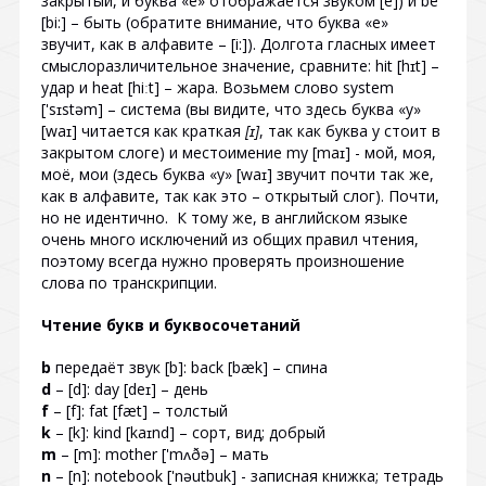
закрытый, и буква «e» отображается звуком [e]) и be
[bi:] – быть (обратите внимание, что буква «e»
звучит, как в алфавите – [i:]). Долгота гласных имеет
смыслоразличительное значение, сравните: hit [hɪt] –
удар и heat [hiːt] – жара. Возьмем слово system
['sɪstəm] – система (вы видите, что здесь буква «y»
[waɪ] читается как краткая
[ɪ]
, так как буква y стоит в
закрытом слоге) и местоимение my [maɪ] - мой, моя,
моё, мои (здесь буква «у» [waɪ] звучит почти так же,
как в алфавите, так как это – открытый слог). Почти,
но не идентично. К тому же, в английском языке
очень много исключений из общих правил чтения,
поэтому всегда нужно проверять произношение
слова по транскрипции.
Чтение букв и буквосочетаний
b
передаёт звук [b]: back [bæk] – спина
d
– [d]: day [deɪ] – день
f
– [f]: fat [fæt] – толстый
k
– [k]: kind [kaɪnd] – сорт, вид; добрый
m
– [m]: mother ['mʌðə] – мать
n
– [n]: notebook ['nəutbuk] - записная книжка; тетрадь