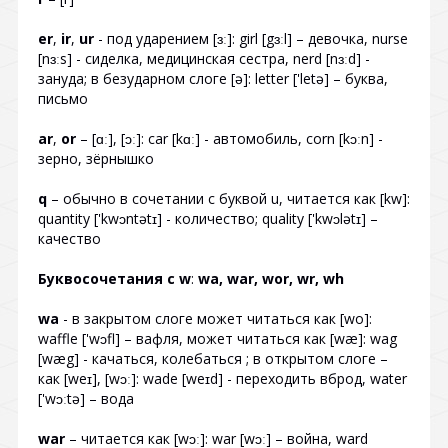
er
,
ir
,
ur
- под ударением [ɜː]: girl [gɜːl] – девочка, nurse
[nɜːs] - сиделка, медицинская сестра, nerd [nɜːd] -
зануда; в безударном слоге [ə]: letter ['letə] – буква,
письмо
ar
,
or
– [ɑː], [ɔː]: car [kɑː] - автомобиль, corn [kɔːn] -
зерно, зёрнышко
q
– обычно в сочетании с буквой u, читается как [kw]:
quantity ['kwɔntətɪ] - количество; quality ['kwɔlətɪ] –
качество
Буквосочетания с w
:
wa, war, wor, wr, wh
wa
- в закрытом слоге может читаться как [wo]:
waffle ['wɔfl] – вафля, может читаться как [wæ]: wag
[wæg] - качаться, колебаться ; в открытом слоге –
как [weɪ], [wɔː]: wade [weɪd] - переходить вброд, water
['wɔːtə] – вода
war
– читается как [wɔː]: war [wɔː] – война, ward