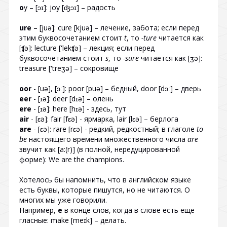
o
y – [ɔɪ]: joy [ʤɔɪ] – радость
ure
– [juə]: cure [kjuə] – лечение, забота; если перед
этим буквосочетанием стоит
t
, то
-ture
читается как
[ʧə]: lecture ['lekʧə] – лекция; если перед
буквосочетанием стоит
s
, то
-sure
читается как [ʒə]:
treasure ['treʒə] – сокровище
oor
- [uə], [ɔː]: poor [puə] – бедный, door [dɔː] – дверь
eer
- [ɪə]: deer [dɪə] – олень
ere
- [ɪə]: here [hɪə] - здесь, тут
air
- [ɛə]: fair [fɛə] - ярмарка, lair [lɛə] – берлога
are
- [ɛə]: rare [rɛə] - редкий, редкостный; в глаголе
to
be
настоящего времени множественного числа
are
звучит как [a:(r)] (в полной, нередуцированной
форме): We are the champions.
Хотелось бы напомнить, что в английском языке
есть буквы, которые пишутся, но не читаются. О
многих мы уже говорили.
Например,
e
в конце слов, когда в слове есть ещё
гласные: make [meɪk] – делать.