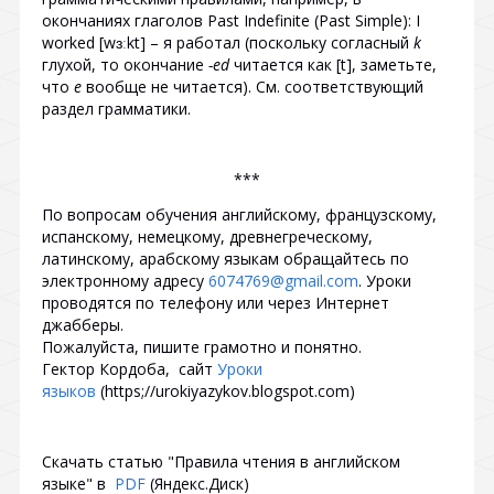
окончаниях глаголов Past Indefinite (Past Simple): I
worked [wɜːkt] – я работал (поскольку согласный
k
глухой, то окончание
-ed
читается как [t], заметьте,
что
e
вообще не читается). См. соответствующий
раздел грамматики.
***
По вопросам обучения английскому, французскому,
испанскому, немецкому, древнегреческому,
латинскому, арабскому языкам обращайтесь по
электронному адресу
6074769@gmail.com
. Уроки
проводятся по телефону или через Интернет
джабберы.
Пожалуйста, пишите грамотно и понятно.
Гектор Кордоба, сайт
Уроки
языков
(https;//urokiyazykov.blogspot.com)
Скачать статью "Правила чтения в английском
языке" в
PDF
(Яндекс.Диск)