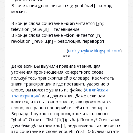
В сочетании
gn
не читается
g
: gnat [næt] - комар;
москит.
В конце слова сочетание
-sion
читается [ʒn]:
television ['telɪvɪʒn] – телевидение.
В конце слова сочетание
-tion
читается [ʃn]:
revolution [ˌrevə'luːʃn] – революция, переворот.
(
urokiyazykov.blogspot.com
)
***
Даже если Вы выучили правила чтения, для
уточнения произношения конкретного слова
пользуйтесь транскрипцией в словаре. Как читать
знаки транскрипции и где поставить ударение в
слове, вы можете узнать из файла (
Английская
транскрипция
) или других книг. Даже если вам
кажется, что вы точно знаете, как произносится
слово, все равно проверяйте себя по словарю.
Бернард Шоу как-то спросил, как читать слово
“ghotio”. Ответ – “fish” [fɪʃ] (рыба). Почему? Сочетание
двух букв
gh
читаем как [f], ведь именно так читается
это сочетание в слове enough [ɪ'nʌf].
O
будем читать