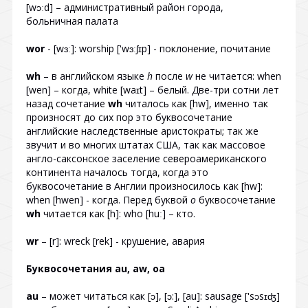
[wɔːd] – административный район города,
больничная палата
wor
- [wɜː]: worship ['wɜːʃɪp] - поклонение, почитание
wh
– в английском языке
h
после
w
не читается: when
[wen] – когда, white [waɪt] – белый. Две-три сотни лет
назад сочетание
wh
читалось как [hw], именно так
произносят до сих пор это буквосочетание
английские наследственные аристократы; так же
звучит и во многих штатах США, так как массовое
англо-саксонское заселение североамериканского
континента началось тогда, когда это
буквосочетание в Англии произносилось как [hw]:
when [hwen] - когда. Перед буквой
o
буквосочетание
wh
читается как [h]: who [huː] – кто.
wr
– [r]: wreck [rek] - крушение, авария
Буквосочетания au, aw, oa
au
– может читаться как [ɔ], [ɔ:], [au]: sausage ['sɔsɪʤ]