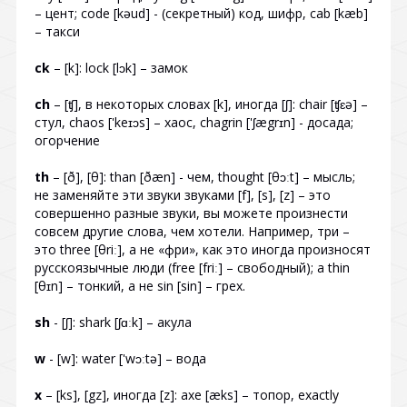
– цент; code [kəud] - (секретный) код, шифр, cab [kæb]
– такси
ck
– [k]: lock [lɔk] – замок
ch
– [ʧ], в некоторых словах [k], иногда [ʃ]: chair [ʧɛə] –
стул, chaos ['keɪɔs] – хаос, chagrin ['ʃægrɪn] - досада;
огорчение
th
– [ð], [θ]: than [ðæn] - чем, thought [θɔːt] – мысль;
не заменяйте эти звуки звуками [f], [s], [z] – это
совершенно разные звуки, вы можете произнести
совсем другие слова, чем хотели. Например, три –
это three [θriː], а не «фри», как это иногда произносят
русскоязычные люди (free [friː] – свободный); а thin
[θɪn] – тонкий, а не sin [sin] – грех.
sh
- [ʃ]: shark [ʃɑːk] – акула
w
- [w]: water ['wɔːtə] – вода
x
– [ks], [gz], иногда [z]: axe [æks] – топор, exactly