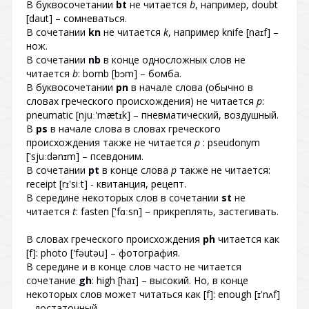
В буквосочетании
bt
не читается
b
, например, doubt
[daut] – сомневаться.
В сочетании
kn
не читается
k
, например knife [naɪf] –
нож.
В сочетании
nb
в конце односложных слов не
читается
b
: bomb [bɔm] – бомба.
В буквосочетании
pn
в начале слова (обычно в
словах греческого происхождения) не читается
p
:
pneumatic [njuː'mætɪk] – пневматический, воздушный.
В
ps
в начале слова в словах греческого
происхождения также не читается
p
: pseudonym
['sjuːdənɪm] – псевдоним.
В сочетании
pt
в конце слова
p
также не читается:
receipt [rɪ'siːt] - квитанция, рецепт.
В середине некоторых слов в сочетании
st
не
читается
t
: fasten ['fɑːsn] – прикреплять, застегивать.
В словах греческого происхождения
ph
читается как
[f]: photo ['fəutəu] – фотография.
В середине и в конце слов часто не читается
сочетание
gh
: high [haɪ] – высокий. Но, в конце
некоторых слов может читаться как [f]: enough [ɪ'nʌf]
– достаточный.