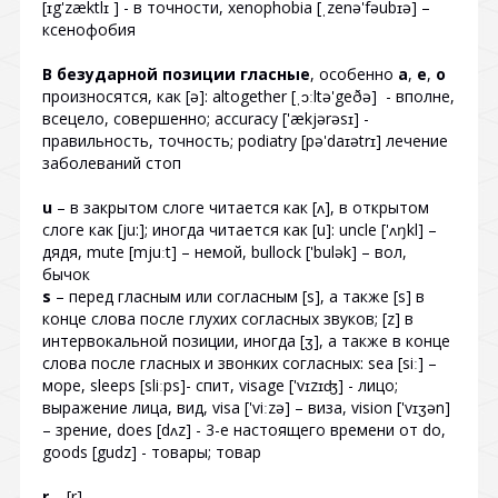
[ɪg'zæktlɪ ] - в точности, xenophobia [ˌzenə'fəubɪə] –
ксенофобия
В безударной позиции гласные
, особенно
a
,
e
,
o
произносятся, как [ə]: altogether [ˌɔːltə'geðə] - вполне,
всецело, совершенно; accuracy ['ækjərəsɪ] -
правильность, точность; podiatry [pə'daɪətrɪ] лечение
заболеваний стоп
u
– в закрытом слоге читается как [ʌ], в открытом
слоге как [ju:]; иногда читается как [u]: uncle ['ʌŋkl] –
дядя, mute [mjuːt] – немой, bullock ['bulək] – вол,
бычок
s
– перед гласным или согласным [s], а также [s] в
конце слова после глухих согласных звуков; [z] в
интервокальной позиции, иногда [ʒ], а также в конце
слова после гласных и звонких согласных: sea [siː] –
море, sleeps [sliːps]- спит, visage ['vɪzɪʤ] - лицо;
выражение лица, вид, visa ['viːzə] – виза, vision ['vɪʒən]
– зрение, does [dʌz] - 3-е настоящего времени от do,
goods [gudz] - товары; товар
r
– [r]