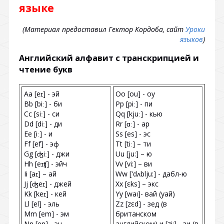
языке
(Материал предоставил Гектор Кордоба, сайт
Уроки
языков
)
Английский алфавит с транскрипцией и
чтение букв
Aa [eɪ] - эй
Oo [ou] - оу
Bb [biː] - би
Pp [piː] - пи
Cc [siː] - си
Qq [kjuː] - кью
Dd [diː] - ди
Rr [ɑː] - ар
Ee [iː] - и
Ss [es] - эс
Ff [ef] - эф
Tt [tiː] – ти
Gg [ʤiː] - джи
Uu [ju:] – ю
Hh [eɪʧ] - эйч
Vv [vi:] – ви
Ii [aɪ] – ай
Ww ['dʌblju:] - дабл-ю
Jj [ʤeɪ] - джей
Xx [εks] – экс
Kk [keɪ] - кей
Yy [waı]- вай (уай)
Ll [el] - эль
Zz [zεd] - зед (в
Mm [em] - эм
британском
Nn [en] - эн
английском) и [zi:] - зи (в