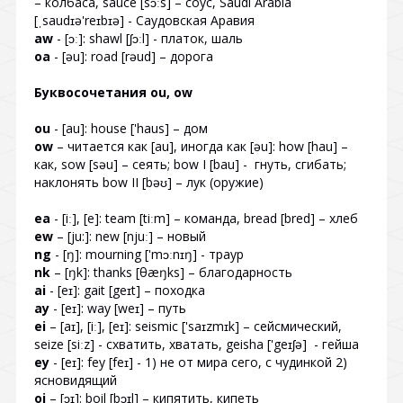
– колбаса, sauce [sɔːs] – соус, Saudi Arabia
[ˌsaudɪə'reɪbɪə] - Саудовская Аравия
aw
- [ɔː]: shawl [ʃɔːl] - платок, шаль
oa
- [əu]: road [rəud] – дорога
Буквосочетания ou, ow
ou
- [au]: house ['haus] – дом
ow
– читается как [au], иногда как [əu]: how [hau] –
как, sow [səu] – сеять; bow I [bau] - гнуть, сгибать;
наклонять bow II [bəʊ] – лук (оружие)
ea
- [iː], [e]: team [tiːm] – команда, bread [bred] – хлеб
ew
– [ju:]: new [njuː] – новый
ng
- [ŋ]: mourning ['mɔːnɪŋ] - траур
nk
– [ŋk]: thanks [θæŋks] – благодарность
ai
- [eɪ]: gait [geɪt] – походка
ay
- [eɪ]: way [weɪ] – путь
ei
– [aɪ], [iː], [eɪ]: seismic ['saɪzmɪk] – сейсмический,
seize [siːz] - схватить, хватать, geisha ['geɪʃə] - гейша
ey
- [eɪ]: fey [feɪ] - 1) не от мира сего, с чудинкой 2)
ясновидящий
oi
– [ɔɪ]: boil [bɔɪl] – кипятить, кипеть