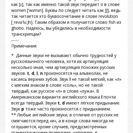
как [ɪ], так как именно такой звук передает
o
в слове
women ['wɪmɪn]. Буквы
tio
следует читать как [ʃ], ведь
так читается это буквосочетание в слове revolution
[ˌrevə'luːʃn]. Таким образом и получается слово fish из
ghotio. Надеюсь, вы убедились в необходимости
транскрипции?
-----
Примечания:
* Данные звуки не вызывают обычно трудностей у
русскоязычного человека, хотя их артикуляция
несколько иная, чем артикуляция похожих русских
звуков.
t
,
d
,
l
,
n
произносятся на альвеолах, не
касаясь верхних зубов. Звук
l
не такой мягкий, как «л»
с мягким знаком в слове «соль», но не такой
твёрдый, как русское «л» в слове «лужа». В
Американском варианте английского языка
l
почти
всегда твёрдый. Звуки
t
,
d
имеют лёгкое придыхание.
Звук
p
тоже часто произносится с придыханием.
** Любые английские звуки, в отличие от русских не
смягчаются перед «и», а в конце слова никогда не
оглушаются, кроме случаев, предусмотренных
грамматическими правилами, например, в