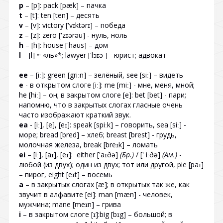
p
– [p]: pack [pæk] – пачка
t
– [t]: ten [ten] – десять
v
– [v]: victory ['vɪktərɪ] – победа
z
– [z]: zero ['zɪərəu] - нуль, ноль
h
– [h]: house ['haus] – дом
l
– [l] ≈ «ль»*; lawyer ['lɔɪə ] - юрист; адвокат
ee
– [iː]: green [griːn] – зелёный, see [siː] – видеть
e
- в открытом слоге [iː]: me [miː] - мне, меня, мной;
he [hiː] – он; в закрытом слоге [e]: bet [bet] - пари;
напомню, что в закрытых слогах гласные очень
часто изображают краткий звук.
ea
- [iː], [e], [eɪ]: speak [spiːk] – говорить, sea [siː] -
море; bread [bred] – хлеб; breast [brest] - грудь,
молочная железа, break [breɪk] – ломать
ei
– [iː], [aɪ], [eɪ]: either ['aɪðə]
(Бр.)
/ [' iːðə]
(Ам.)
-
любой (из двух); один из двух; тот или другой, pie [paɪ]
– пирог, eight [eɪt] – восемь
a
– в закрытых слогах [æ]; в открытых так же, как
звучит в алфавите [ei]: man [mæn] - человек,
мужчина; mane [meɪn] – грива
i
– в закрытом слоге [ɪ]:big [bɪg] – большой; в