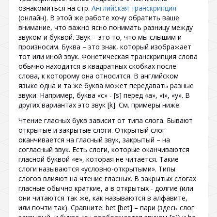
ознакомиться на стр.
Английская транскрипция
(онлайн). В этой же работе хочу обратить ваше
внимание, что важно ясно понимать разницу между
звуком и буквой. Звук – это то, что мы слышим и
произносим. Буква – это знак, который изображает
тот или иной звук. Фонетическая транскрипция слова
обычно находится в квадратных скобках после
слова, к которому она относится. В английском
языке одна и та же буква может передавать разные
звуки. Например, буква «c» - [s] перед «a», «i», «y». В
других вариантах это звук [k]. См. примеры ниже.
Чтение гласных букв зависит от типа слога. Бывают
открытые и закрытые слоги. Открытый слог
оканчивается на гласный звук, закрытый – на
согласный звук. Есть слоги, которые оканчиваются
гласной буквой «e», которая не читается. Такие
слоги называются «условно-открытыми». Типы
слогов влияют на чтение гласных. В закрытых слогах
гласные обычно краткие, а в открытых - долгие (или
они читаются так же, как называются в алфавите,
или почти так). Сравните: bet [bet] – пари (здесь слог