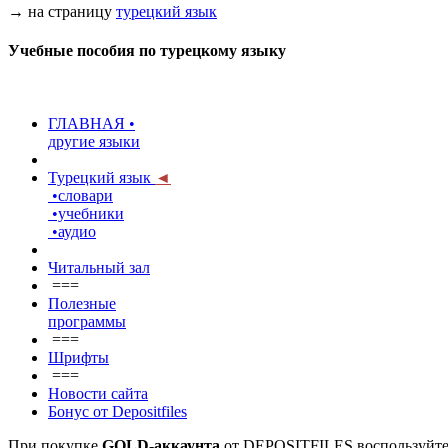
→ на страницу
турецкий язык
Учебные пособия по турецкому языку
ГЛАВНАЯ •
другие языки
Турецкий язык
◄
•словари
•учебники
•аудио
Читальный зал
===
Полезные
программы
===
Шрифты
===
Новости сайта
Бонус от Depositfiles
При покупке
GOLD-аккаунта
от DEPOSITFILES воспользуйт