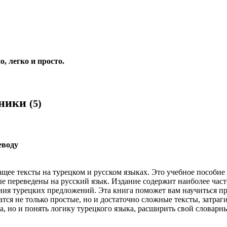
, легко и просто.
Гл
рники
(5)
еводу
щее тексты на турецком и русском языках. Это учебное пособие
рые переведены на русский язык. Издание содержит наиболее ча
ия турецких предложений. Эта книга поможет вам научиться пр
атся не только простые, но и достаточно сложные тексты, затр
а, но и понять логику турецкого языка, расширить свой словарн