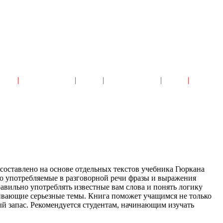
авная
|
Читальный Зал
|
Архив
|
Каталог сайтов
|
Поиск
|
Реклама
 составлено на основе отдельных текстов учебника Гюркана
сто употребляемые в разговорной речи фразы и выражения
авильно употреблять известные вам слова и понять логику
агивающие серьезные темы. Книга поможет учащимся не только
ый запас. Рекомендуется студентам, начинающим изучать