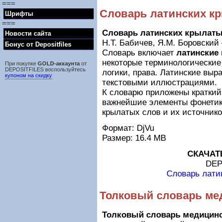
===
Словарь латинских к
Шрифты
===
Словарь латинских крылаты
Новости сайта
Н.Т. Бабичев, Я.М. Боровский 
Бонус от Depositfiles
Словарь включает
латинские
некоторые терминологические
При покупке
GOLD-аккаунта
от
DEPOSITFILES воспользуйтесь
логики, права. Латинские выр
купоном на скидку
текстовыми иллюстрациями.
К словарю приложены краткий
важнейшие элементы фонетики
крылатых слов и их источнико
Формат: DjVu
Размер: 16.4 MB
СКАЧАТ
DEP
Словарь лати
Толковый словарь ме
Толковый словарь медицинс