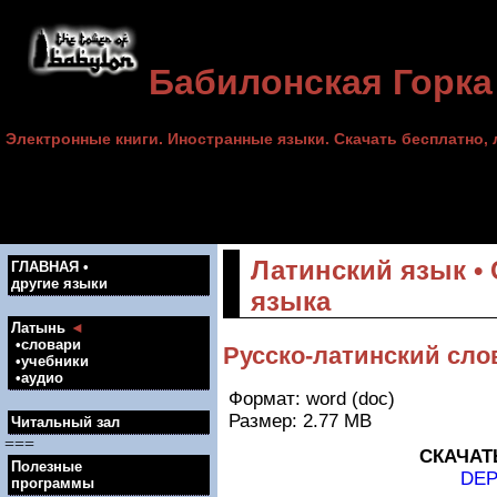
Бабилонская Горка
Электронные книги. Иностранные языки. Скачать бесплатно, л
Латинский язык •
ГЛАВНАЯ •
другие языки
языка
Латынь
◄
•словари
Русско-латинский сло
•учебники
•аудио
Формат: word (doc)
Размер: 2.77 MB
Читальный зал
===
СКАЧАТ
Полезные
DEP
программы