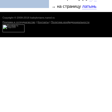
→ на страницу
латынь
Copyright © 2009-2016 babylonians.narod.ru
Реклама и сотрудничество
|
Контакты
|
Политика конфиденциальности