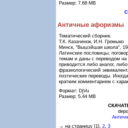
Размер: 7.68 MB
С
Античные афоризмы
Тематический сборник.
Т.К. Казаченок, И.Н. Громыко
Минск, "Вышэйшая школа", 19
Латинские пословицы, погово
темам и даны с переводом на
приводится либо аналог, либо
фразеологический эквивалент
поэтические переводы. Иногд
кратким комментарием с хара
Формат: DjVu
Размер: 5.44 MB
СКАЧАТ
depo
Антич
→ на страницу [1],
2
,
3