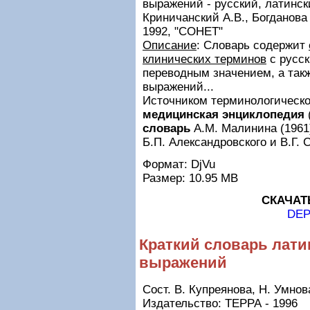
выражений - русский, латинск
Криничанский А.В., Богданова 
1992, "СОНЕТ"
Описание
: Словарь содержит
клинических терминов
с русск
переводным значением, а так
выражений...
Источником терминологическ
медицинская энциклопедия
словарь
А.М. Малинина (1961
Б.П. Александровского и В.Г. С
Формат: DjVu
Размер: 10.95 MB
СКАЧАТ
DEP
Краткий словарь лати
выражений
Сост. В. Купреянова, Н. Умнов
Издательство: ТЕРРА - 1996