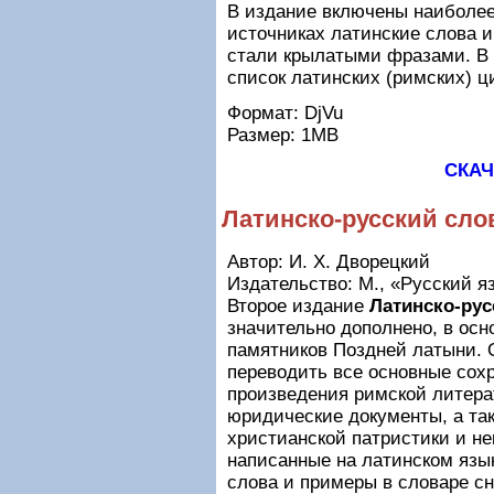
В издание включены наиболее
источниках латинские слова и
стали крылатыми фразами. В 
список латинских (римских) ц
Формат: DjVu
Размер: 1МB
СКАЧ
Латинско-русский сло
Автор: И. X. Дворецкий
Издательство: М., «Русский яз
Второе издание
Латинско-рус
значительно дополнено, в осн
памятников Поздней латыни. 
переводить все основные сох
произведения римской литера
юридические документы, а та
христианской патристики и н
написанные на латинском языке
слова и примеры в словаре с