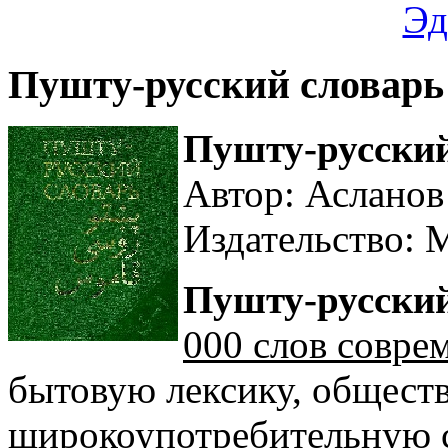
Эд
Пушту-русский словарь
Пушту-русский
Автор: Асланов
Издательство: М
Пушту-русский
000 слов совре
бытовую лексику, общест
широкоупотребительную 